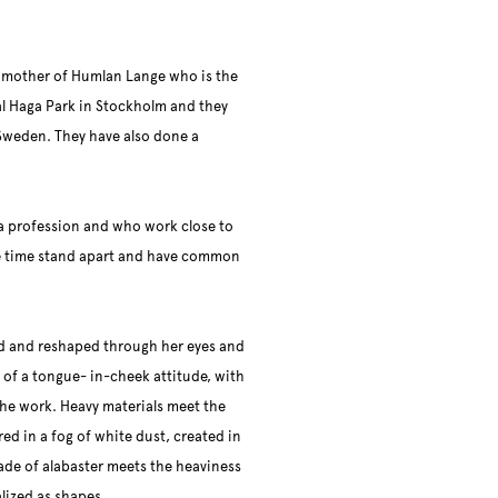
he mother of Humlan Lange who is the
al Haga Park in Stockholm and they
 Sweden. They have also done a
a profession and who work close to
me time stand apart and have common
ed and reshaped through her eyes and
of a tongue- in-cheek attitude, with
the work. Heavy materials meet the
red in a fog of white dust, created in
made of alabaster meets the heaviness
lized as shapes.