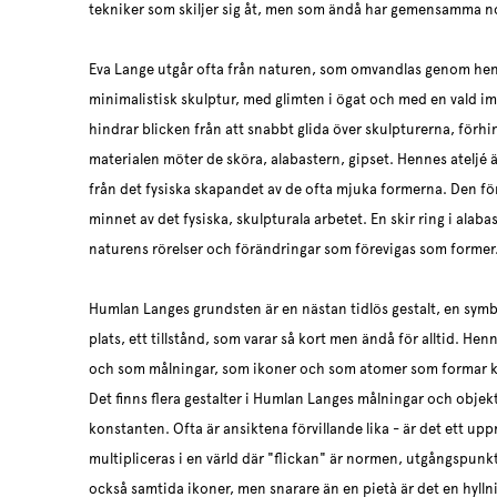
tekniker som skiljer sig åt, men som ändå har gemensamma n
Eva Lange utgår ofta från naturen, som omvandlas genom henn
minimalistisk skulptur, med glimten i ögat och med en vald i
hindrar blicken från att snabbt glida över skulpturerna, förh
materialen möter de sköra, alabastern, gipset. Hennes ateljé 
från det fysiska skapandet av de ofta mjuka formerna. Den f
minnet av det fysiska, skulpturala arbetet. En skir ring i ala
naturens rörelser och förändringar som förevigas som former
Humlan Langes grundsten är en nästan tidlös gestalt, en symbo
plats, ett tillstånd, som varar så kort men ändå för alltid. He
och som målningar, som ikoner och som atomer som formar 
Det finns flera gestalter i Humlan Langes målningar och obje
konstanten. Ofta är ansiktena förvillande lika - är det ett upp
multipliceras i en värld där "flickan" är normen, utgångspun
också samtida ikoner, men snarare än en pietà är det en hyllnin