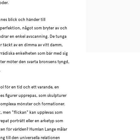
oder.
es blick och händer till
mperfektion, något som bryter av och
indrar en enkel avscanning. De tunga
är täckt av en dimma av vitt damm,
örrädiska enkelheten som bär med sig
baster möter den svarta bronsens tyngd,
.
l för en tid och ett varande, en
nnes figurer upprepas, som skulpturer
komplexa mönster och formationer.
kt, men "flickan" kan upplevas som
repat porträtt eller en arketyp som
kten för världen? Humlan Lange målar
g till den universella relationen