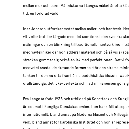
mellan mor och barn. Människorna i Langes måleri är ofta kl
tid, en förlorad värld.
Inez Jönsson utforskar mötet mellan måleri och hantverk. Hen
vitt, eller textilier färgade med det som finns i den svenska 
målningar och en blinkning till traditionella hantverk inom trä 
med vävtekniker där hon adderar material och på så vis skapar
strecken gömmer sig också en lek med perfektionen. Det vi för
medvetet sneda, de skevande formerna stör den strama mini
tanken till den nu ofta framhållna buddhistiska filosofin wabi-
ofullständiga, det icke-perfekta och i att immanensen gör si
Eva Lange är född 1935 och utbildad på Konstfack och Kungl
är ledamot i Kungliga Konstakademien, hon har ställt ut separ
internationellt, bland annat på Moderna Museet och Millesgård
verk, bland annat för Karolinska Institutet och hon är repre