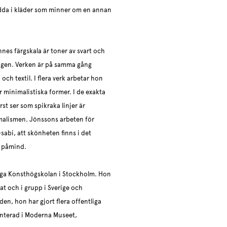
ädda i kläder som minner om en annan
nes färgskala är toner av svart och
skogen. Verken är på samma gång
och textil. I flera verk arbetar hon
 minimalistiska former. I de exakta
st ser som spikraka linjer är
malismen. Jönssons arbeten för
sabi, att skönheten finns i det
g påmind.
iga Konsthögskolan i Stockholm. Hon
at och i grupp i Sverige och
en, hon har gjort flera offentliga
senterad i Moderna Museet,