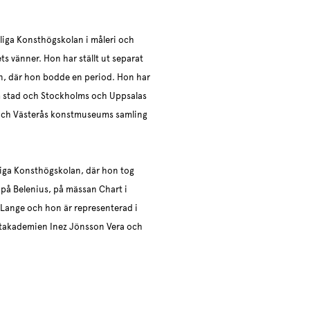
liga Konsthögskolan i måleri och
ts vänner. Hon har ställt ut separat
pan, där hon bodde en period. Hon har
olm stad och Stockholms och Uppsalas
g och Västerås konstmuseums samling
liga Konsthögskolan, där hon tog
 på Belenius, på mässan Chart i
Lange och hon är representerad i
takademien Inez Jönsson Vera och